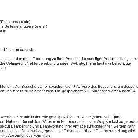
TTP response code)
ie Seite gelangten (Referer)
sion
ch 14 Tagen gelöscht.
rotokolldaten ohne Zuordnung zu Ihrer Person oder sonstiger Profilerstellung zum
 der Optimierung/Fehlerbehebung unserer Website. Hierin liegt das berechtigte
GVO.
hler ein. Der Besucherzähler speichert die IP-Adresse des Besuchers, um doppelt
n Besuchern zu unterscheiden. Die gespeicherten IP-Adressen werden nach 14
 werden relevante Daten wie getätigte Aktionen, Name (sofern verfügbar)
ert. Nehmen Sie mit dem Webseiten Betreiber auf diesem Weg Kontakt auf, werde
ese zur Bearbeitung und Beantwortung Ihrer Anfrage zurückgegriffen werden kann.
ten nicht an Dritte weitergegeben. Ihr Einverständnis zur Datenverarbeitung wird
 und Absenden des Formulars.