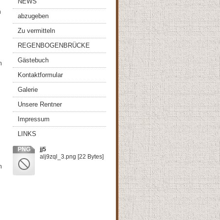
NEWS
n
abzugeben
Zu vermitteln
REGENBOGENBRÜCKE
Gästebuch
n
Kontaktformular
Galerie
Unsere Rentner
Impressum
LINKS
PNG
jj5
alj9zql_3.png
[22 Bytes]
h