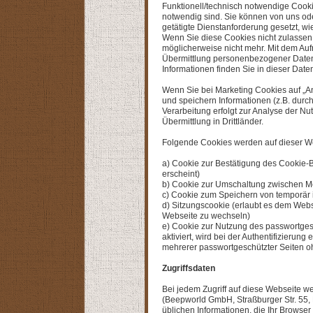
Funktionell/technisch notwendige Cooki
notwendig sind. Sie können von uns ode
getätigte Dienstanforderung gesetzt, w
Wenn Sie diese Cookies nicht zulassen, 
möglicherweise nicht mehr. Mit dem Auf
Übermittlung personenbezogener Daten wi
Informationen finden Sie in dieser Date
Wenn Sie bei Marketing Cookies auf „A
und speichern Informationen (z.B. durc
Verarbeitung erfolgt zur Analyse der N
Übermittlung in Drittländer.
Folgende Cookies werden auf dieser We
a) Cookie zur Bestätigung des Cookie-B
erscheint)
b) Cookie zur Umschaltung zwischen Mo
c) Cookie zum Speichern von temporär
d) Sitzungscookie (erlaubt es dem Web
Webseite zu wechseln)
e) Cookie zur Nutzung des passwortges
aktiviert, wird bei der Authentifizieru
mehrerer passwortgeschützter Seiten o
Zugriffsdaten
Bei jedem Zugriff auf diese Webseite w
(Beepworld GmbH, Straßburger Str. 55, 
üblichen Informationen, die Ihr Browser 