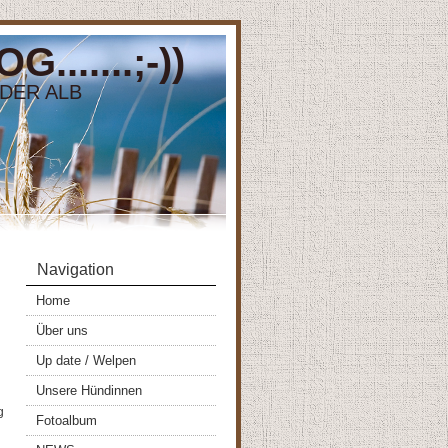
.....;-))
DER ALB
Navigation
Home
Über uns
Up date / Welpen
Unsere Hündinnen
g
Fotoalbum