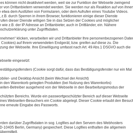
es können nicht deaktiviert werden, weil sie zur Funktion der Webseite zwingend
r von Drittanbietern verwendet werden. Sie werden nur als Reaktion auf von ihne
ie etwa dem Ausfüllen von Formularen, oder dem Aufrufen eines Youtube Videos.
z.B. durch Sperren in ihrem Browser, funktionieren einige dieser Dienste
rufen dieser Dienste willigen Sie in das Setzen der Cookies und möglicher
e z.B. der IP Adresse an Drittanbieter, auch in Drittländer, ein. Nähere
nschutzerklärung unter Zugriffsdaten.
nnehmen“ klicken, verarbeiten wir und Drittanbieter Ihre personenbezogenen Date
h Cookies) auf Ihrem verwendeten Endgerät, bzw. greifen auf diese zu. Die
utzung der Webseite. Ihre Einwilligung umfasst nach Art. 49 Abs.1 DSGVO auch die
bseite eingesetzt:
estätigungsfensters (Cookie sorgt dafür, dass das Bestätigungsfenster nur ein Mal
biler- und Desktop Ansicht (beim Wechsel der Ansicht)
 in den Warenkorb gelegten Produkten (bei Nutzung des Warenkorbs)
seiten-Betreiber ausgehend von der Webseite in den Bearbeitungsmodus der
chützten Bereichs. Wurde ein passwortgeschützter Bereich auf dieser Webseite
ng eines Webseiten-Besuchers ein Cookie abgelegt. Dieser Cookie erlaubt den Besuc
hne erneute Eingabe des Passworts.
erden darüber Zugriffsdaten in sog. Logfiles auf den Servern des Webhosters
D-10405 Berlin, Germany) gespeichert. Diese Logfiles enthalten die allgemein
übermittelt.