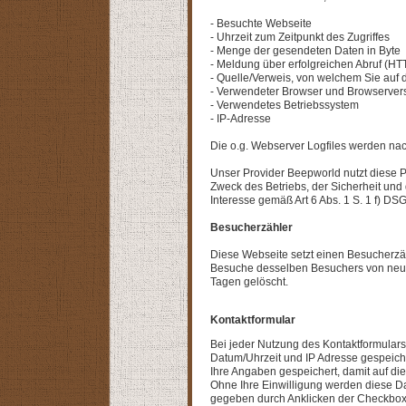
- Besuchte Webseite
- Uhrzeit zum Zeitpunkt des Zugriffes
- Menge der gesendeten Daten in Byte
- Meldung über erfolgreichen Abruf (H
- Quelle/Verweis, von welchem Sie auf d
- Verwendeter Browser und Browserver
- Verwendetes Betriebssystem
- IP-Adresse
Die o.g. Webserver Logfiles werden na
Unser Provider Beepworld nutzt diese P
Zweck des Betriebs, der Sicherheit und
Interesse gemäß Art 6 Abs. 1 S. 1 f) DS
Besucherzähler
Diese Webseite setzt einen Besucherzä
Besuche desselben Besuchers von neue
Tagen gelöscht.
Kontaktformular
Bei jeder Nutzung des Kontaktformulars
Datum/Uhrzeit und IP Adresse gespeich
Ihre Angaben gespeichert, damit auf di
Ohne Ihre Einwilligung werden diese Da
gegeben durch Anklicken der Checkbox